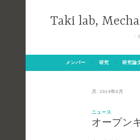
コ
ン
Taki lab, Mech
テ
ン
ツ
へ
ス
メンバー
研究
研究論
キ
ッ
プ
月:
2014年8月
ニュース
オープン