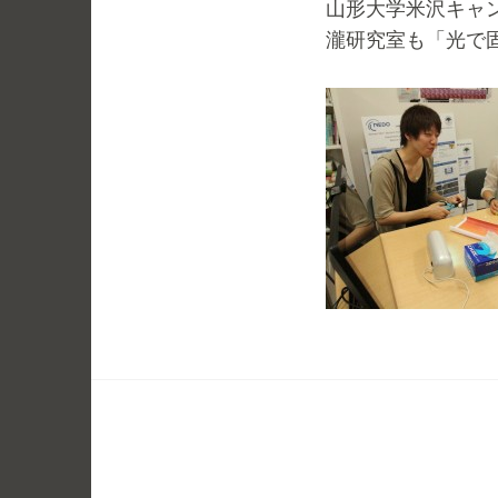
山形大学米沢キャ
2
t
瀧研究室も「光で
0
a
1
k
4
i
/
.
0
k
8
e
/
n
0
t
8
a
r
o