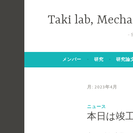
コ
ン
Taki lab, Mech
テ
ン
ツ
へ
ス
メンバー
研究
研究論
キ
ッ
プ
月:
2023年4月
ニュース
本日は竣