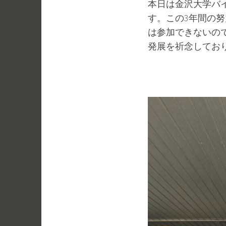
本日は金沢大学バ
2
t
す。この3年間の
0
a
は参加できないの
2
k
発展を祈念してお
3
i
/
.
0
k
4
e
/
n
1
t
8
a
r
o