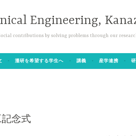
anical Engineering, Kana
Social contributions by solving problems through our researc
文
瀧研を希望する学生へ
講義
産学連携
工記念式