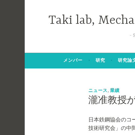
コ
ン
Taki lab, Mech
テ
ン
ツ
へ
ス
メンバー
研究
研究論
キ
ッ
プ
,
ニュース
業績
瀧准教授
日本鉄鋼協会のコ
2
t
技術研究会」の中
0
a