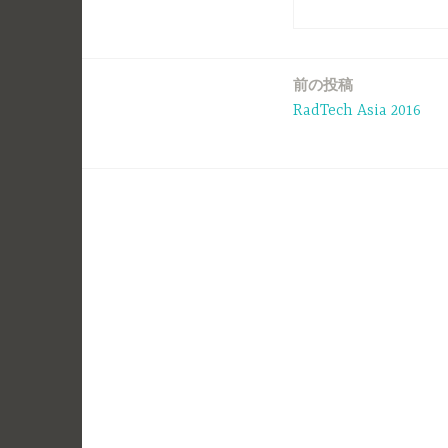
前の投稿
投
RadTech Asia 2016
稿
ナ
ビ
ゲ
ー
シ
ョ