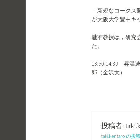
1
k
「新規なコークス
6
i
が大阪大学豊中キ
/
.
0
k
瀧准教授は，研究
た。
9
e
/
n
13:50-14:3
2
t
郎（金沢大）
3
a
r
o
投稿者:
taki.
taki.kentaro