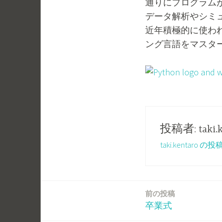
通りにプログラムが
1
k
データ解析やシミ
8
i
近年積極的に使わ
/
.
ング言語をマスタ
0
k
3
e
/
n
2
t
6
a
投稿者:
taki.
r
taki.kentaro
o
前の投稿
投
卒業式
稿