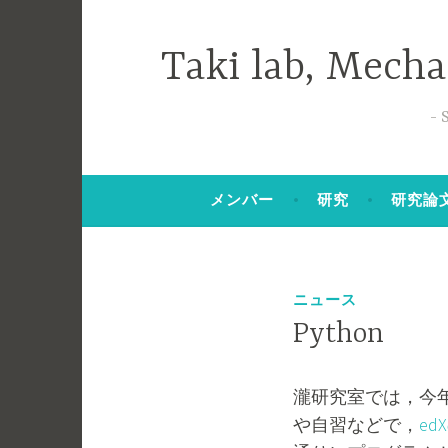
コ
ン
Taki lab, Mech
テ
ン
ツ
へ
ス
メンバー
研究
研究論
キ
ッ
プ
ニュース
Python
瀧研究室では，今年
2
t
や自習などで，
ed
0
a