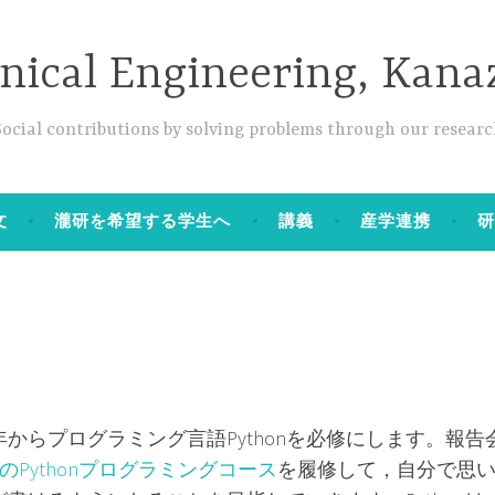
anical Engineering, Kana
Social contributions by solving problems through our researc
文
瀧研を希望する学生へ
講義
産学連携
からプログラミング言語Pythonを必修にします。報告
XのPythonプログラミングコース
を履修して，自分で思